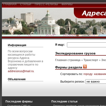
ГЛАВНАЯ
СТАТЬИ
ПРЕСС-РЕЛИЗЫ
ФИРМЫ
Я ищу:
Информация
По всем вопросам
Экспедирование грузов
касающихся работы
ресурса Адреса
Главная страница
Транспорт
Эк
Воронежа и добавления в
справочник пишите по
Фирмы раздела
адресу
addressrus@mail.ru
.
Сортировать по:
городу
названи
Объявления
Выберите регион:
Последние фирмы
Последние статьи
Отделение СФР по
Перекосы проёмов: какие отклонения фик