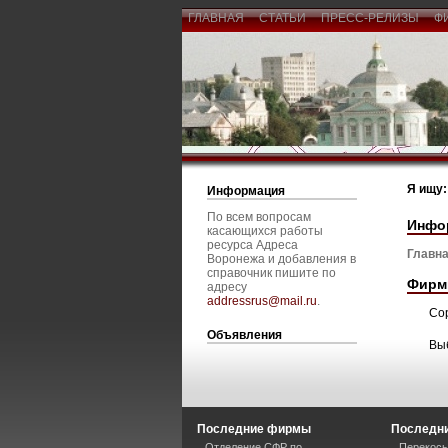
ГЛАВНАЯ
СТАТЬИ
ПРЕСС-РЕЛИЗЫ
Ф
Я ищу:
Информация
По всем вопросам
Инфо
касающихся работы
ресурса Адреса
Главна
Воронежа и добавления в
справочник пишите по
Фирм
адресу
addressrus@mail.ru
.
Со
Объявления
Вы
Последние фирмы
Последни
Отделение СФР по
Перекосы