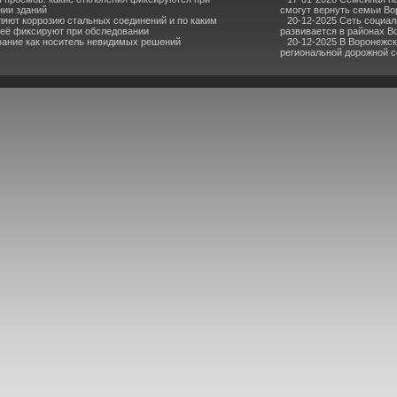
нии зданий
смогут вернуть семьи В
ляют коррозию стальных соединений и по каким
20-12-2025 Сеть социа
 её фиксируют при обследовании
развивается в районах В
ание как носитель невидимых решений
20-12-2025 В Воронежс
региональной дорожной се