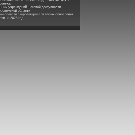
оронежа
льных учреждений шаговой доступности
оронежской области
кой области скорректировали планы обновления
ти на 2026 год