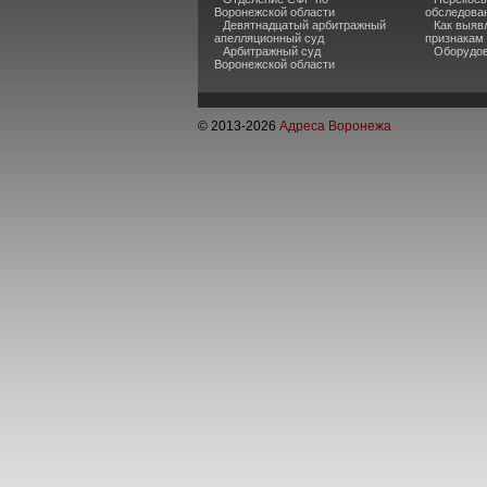
Воронежской области
обследова
Девятнадцатый арбитражный
Как выяв
апелляционный суд
признакам
Арбитражный суд
Оборудов
Воронежской области
© 2013-
2026
Адреса Воронежа