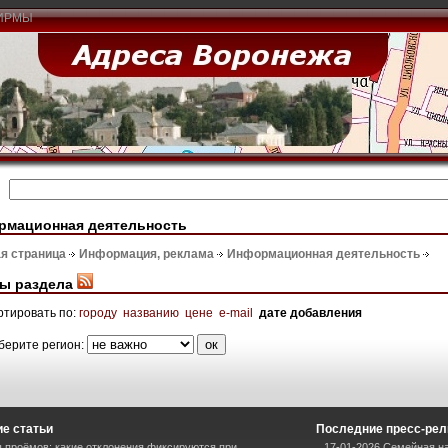
ИРМЫ
рмационная деятельность
я страница
Информация, реклама
Информационная деятельность
ы раздела
ртировать по:
городу
названию
цене
e-mail
дате добавления
берите регион:
е статьи
Последние пресс-ре
 проёмов: какие отклонения фиксируются при
17-01-2026 Семейная на