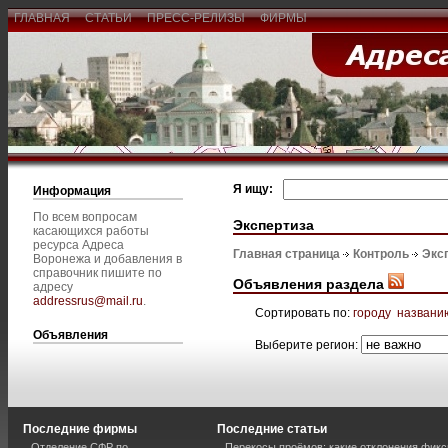
ГЛАВНАЯ
СТАТЬИ
ПРЕСС-РЕЛИЗЫ
ФИРМЫ
Я ищу:
Информация
По всем вопросам
Экспертиза
касающихся работы
ресурса Адреса
Главная страница
Контроль
Экс
Воронежа и добавления в
справочник пишите по
Объявления раздела
адресу
addressrus@mail.ru
.
Сортировать по:
городу
названи
Объявления
Выберите регион:
Последние фирмы
Последние статьи
Отделение СФР по
Перекосы проёмов: какие отклонения фик