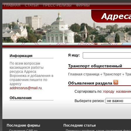
ГЛАВНАЯ
СТАТЬИ
ПРЕСС-РЕЛИЗЫ
ФИРМЫ
Я ищу:
Информация
По всем вопросам
Транспорт общественный
касающихся работы
ресурса Адреса
Главная страница
Транспорт
Тр
Воронежа и добавления в
справочник пишите по
Объявления раздела
адресу
addressrus@mail.ru
.
Сортировать по:
городу
названи
Объявления
Выберите регион:
Последние фирмы
Последние статьи
Отделение СФР по
Перекосы проёмов: какие отклонения фик