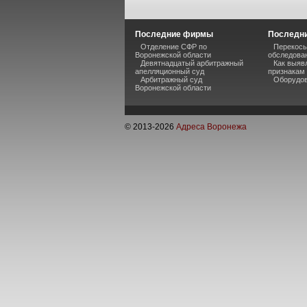
Последние фирмы
Последни
Отделение СФР по
Перекосы
Воронежской области
обследова
Девятнадцатый арбитражный
Как выяв
апелляционный суд
признакам
Арбитражный суд
Оборудов
Воронежской области
© 2013-
2026
Адреса Воронежа