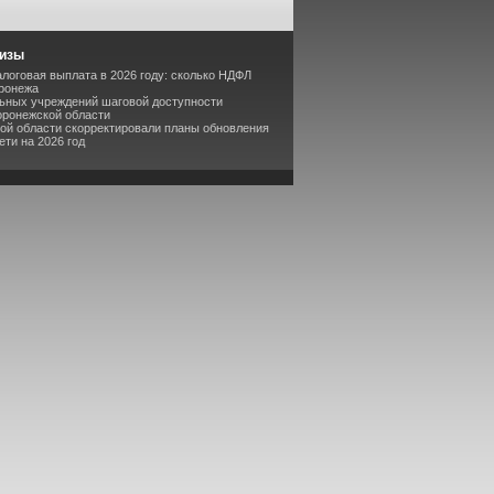
лизы
логовая выплата в 2026 году: сколько НДФЛ
оронежа
льных учреждений шаговой доступности
оронежской области
кой области скорректировали планы обновления
ти на 2026 год