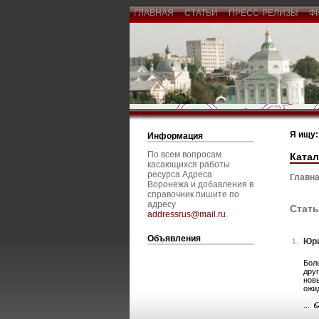
ГЛАВНАЯ
СТАТЬИ
ПРЕСС-РЕЛИЗЫ
Ф
Я ищу:
Информация
По всем вопросам
Катал
касающихся работы
ресурса Адреса
Главна
Воронежа и добавления в
справочник пишите по
адресу
Стать
addressrus@mail.ru
.
Объявления
Юри
1.
Бол
дру
нов
ожи
...