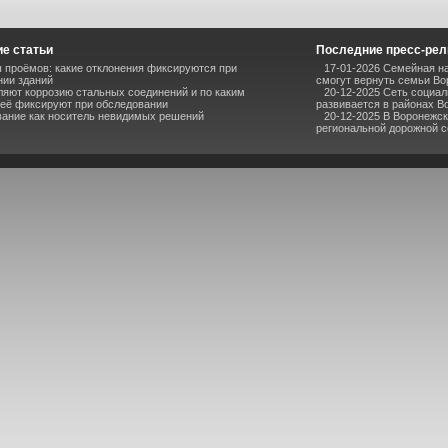
е статьи
Последние пресс-ре
 проёмов: какие отклонения фиксируются при
17-01-2026 Семейная на
нии зданий
смогут вернуть семьи В
ляют коррозию стальных соединений и по каким
20-12-2025 Сеть социа
 её фиксируют при обследовании
развивается в районах В
ание как носитель невидимых решений
20-12-2025 В Воронежс
региональной дорожной се