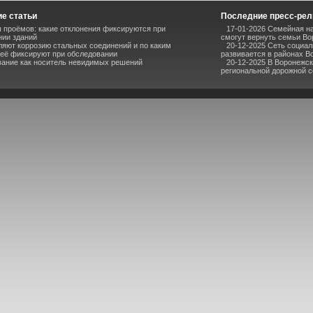
е статьи
Последние пресс-ре
 проёмов: какие отклонения фиксируются при
17-01-2026 Семейная на
нии зданий
смогут вернуть семьи В
ляют коррозию стальных соединений и по каким
20-12-2025 Сеть социа
 её фиксируют при обследовании
развивается в районах В
ание как носитель невидимых решений
20-12-2025 В Воронежс
региональной дорожной се