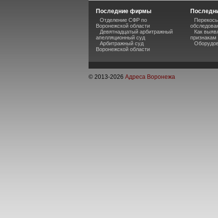
Последние фирмы
Последни
Отделение СФР по
Перекосы
Воронежской области
обследова
Девятнадцатый арбитражный
Как выяв
апелляционный суд
признакам
Арбитражный суд
Оборудов
Воронежской области
© 2013-
2026
Адреса Воронежа