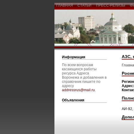
ГЛАВНАЯ
СТАТЬИ
ПРЕСС-РЕЛИЗЫ
Ф
АЗС, 
Информация
По всем вопросам
Главна
касающихся работы
Росне
ресурса Адреса
Воронежа и добавления в
справочник пишите по
Регио
адресу
Адрес
addressrus@mail.ru
.
Конта
Полн
Объявления
АИ-92,
Допо