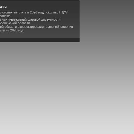
лизы
логовая выплата в 2026 году: сколько НДФЛ
оронежа
льных учреждений шаговой доступности
оронежской области
кой области скорректировали планы обновления
ти на 2026 год