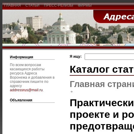
ГЛАВНАЯ
СТАТЬИ
ПРЕСС-РЕЛИЗЫ
ФИРМЫ
Я ищу:
Информация
По всем вопросам
Каталог ста
касающихся работы
ресурса Адреса
Воронежа и добавления в
Главная стран
справочник пишите по
адресу
addressrus@mail.ru
.
Практически
Объявления
проекте и р
предотвращ