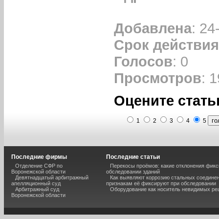
Добавлена
: 24
Срок действия
Голосов
: 0
Просмотров
: 
Оцените стать
1
2
3
4
5
Последние фирмы
Последние статьи
Отделение СФР по
Перекосы проёмов: какие отклонения фик
Воронежской области
обследовании зданий
Девятнадцатый арбитражный
Как выявляют коррозию стальных соединен
апелляционный суд
признакам её фиксируют при обследовании
Арбитражный суд
Оборудование как носитель невидимых р
Воронежской области