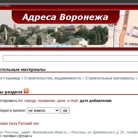
ИРМЫ
ительные материалы
я страница
Строительство, недвижимость
Строительные материалы
ы раздела
ртировать по:
городу
названию
цене
e-mail
дате добавления
берите регион:
овая база Русский лес
он: Россошь , адрес: Воронежская область, г. Россошь, ул. Дзержинского, д. 24 , телефон:
l:
meridian-c@mail.ru