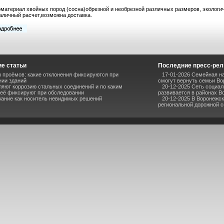
материал хвойных пород (сосна)обрезной и необрезной различных размеров, экологич
аличный расчет,возможна доставка.
е статьи
Последние пресс-ре
 проёмов: какие отклонения фиксируются при
17-01-2026 Семейная на
нии зданий
смогут вернуть семьи В
ляют коррозию стальных соединений и по каким
20-12-2025 Сеть социа
 её фиксируют при обследовании
развивается в районах В
ание как носитель невидимых решений
20-12-2025 В Воронежс
региональной дорожной се