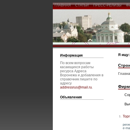
ГЛАВНАЯ
СТАТЬИ
ПРЕСС-РЕЛИЗЫ
Ф
Я ищу:
Информация
По всем вопросам
Стро
касающихся работы
ресурса Адреса
Главна
Воронежа и добавления в
справочник пишите по
адресу
Фирм
addressrus@mail.ru
.
Со
Объявления
Вы
Торг
1.
реги
e-mai