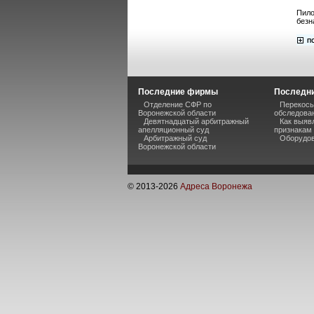
Пило
безн
Последние фирмы
Последни
Отделение СФР по
Перекосы
Воронежской области
обследова
Девятнадцатый арбитражный
Как выяв
апелляционный суд
признакам
Арбитражный суд
Оборудов
Воронежской области
© 2013-
2026
Адреса Воронежа