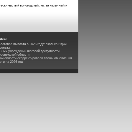
ески чистый вологодский лес за наличный и
лизы
логовая выплата в 2026 году: сколько НДФЛ
оронежа
льных учреждений шаговой доступности
оронежской области
кой области скорректировали планы обновления
ти на 2026 год