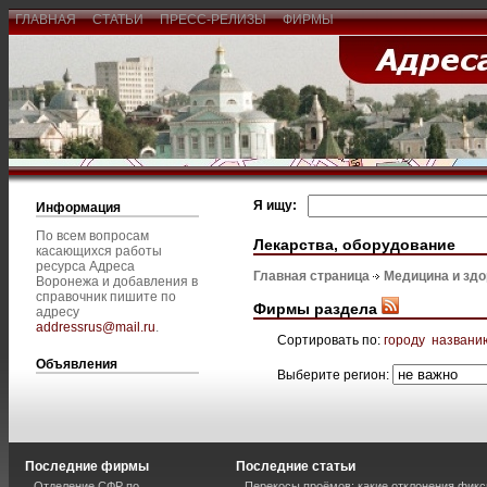
ГЛАВНАЯ
СТАТЬИ
ПРЕСС-РЕЛИЗЫ
ФИРМЫ
Я ищу:
Информация
По всем вопросам
Лекарства, оборудование
касающихся работы
ресурса Адреса
Главная страница
Медицина и зд
Воронежа и добавления в
справочник пишите по
Фирмы раздела
адресу
addressrus@mail.ru
.
Сортировать по:
городу
названи
Объявления
Выберите регион:
Последние фирмы
Последние статьи
Отделение СФР по
Перекосы проёмов: какие отклонения фик