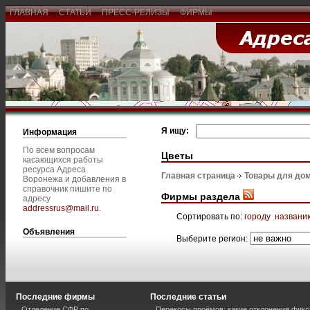
ГЛАВНАЯ
СТАТЬИ
ПРЕСС-РЕЛИЗЫ
ФИРМЫ
Я ищу:
Информация
По всем вопросам
Цветы
касающихся работы
ресурса Адреса
Главная страница
Товары для дом
Воронежа и добавления в
справочник пишите по
Фирмы раздела
адресу
addressrus@mail.ru
.
Сортировать по:
городу
названи
Объявления
Выберите регион:
Последние фирмы
Последние статьи
Отделение СФР по
Перекосы проёмов: какие отклонения фик