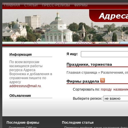
ГЛАВНАЯ
СТАТЬИ
ПРЕСС-РЕЛИЗЫ
ФИРМЫ
Я ищу:
Информация
По всем вопросам
Праздники, торжества
касающихся работы
ресурса Адреса
Главная страница
Развлечения, о
Воронежа и добавления в
справочник пишите по
Фирмы раздела
адресу
addressrus@mail.ru
.
Сортировать по:
городу
названи
Объявления
Выберите регион:
Последние фирмы
Последние статьи
Отделение СФР по
Перекосы проёмов: какие отклонения фик