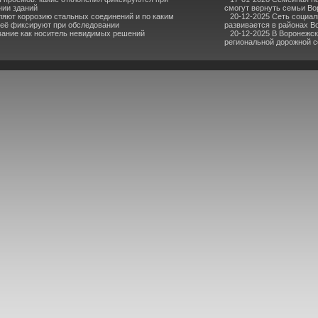
нии зданий
смогут вернуть семьи В
ляют коррозию стальных соединений и по каким
20-12-2025 Сеть социа
 её фиксируют при обследовании
развивается в районах В
ание как носитель невидимых решений
20-12-2025 В Воронежс
региональной дорожной се