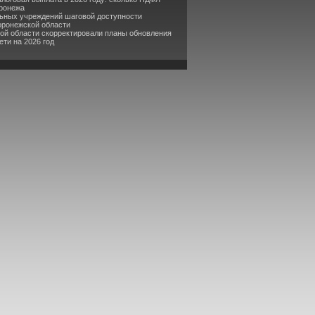
оронежа
льных учреждений шаговой доступности
оронежской области
кой области скорректировали планы обновления
ти на 2026 год