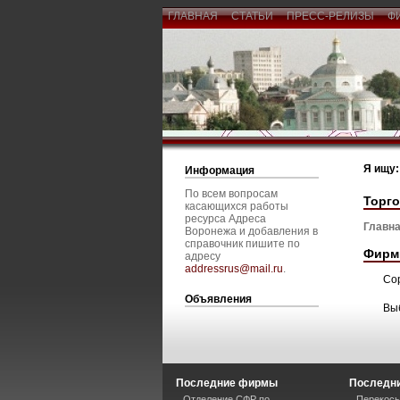
ГЛАВНАЯ
СТАТЬИ
ПРЕСС-РЕЛИЗЫ
Ф
Я ищу:
Информация
По всем вопросам
Торг
касающихся работы
ресурса Адреса
Главна
Воронежа и добавления в
справочник пишите по
Фирм
адресу
addressrus@mail.ru
.
Со
Объявления
Вы
Последние фирмы
Последни
Отделение СФР по
Перекосы