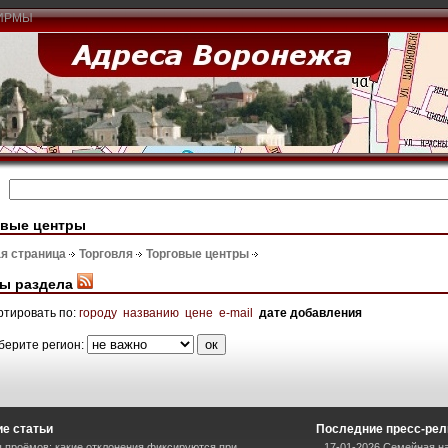
ИРМЫ
овые центры
я страница
Торговля
Торговые центры
ы раздела
ртировать по:
городу
названию
цене
e-mail
дате добавления
берите регион:
е статьи
Последние пресс-ре
 проёмов: какие отклонения фиксируются при
17-01-2026 Семейная на