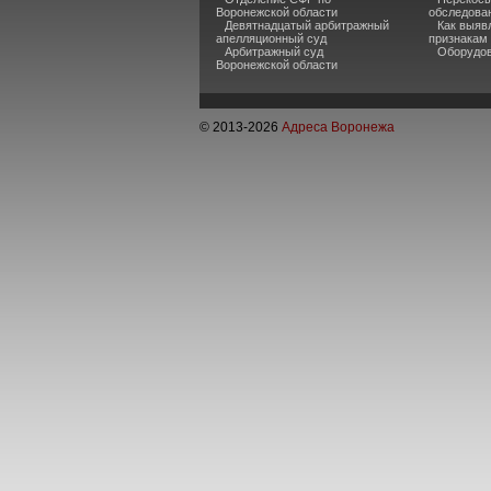
Воронежской области
обследова
Девятнадцатый арбитражный
Как выяв
апелляционный суд
признакам
Арбитражный суд
Оборудов
Воронежской области
© 2013-
2026
Адреса Воронежа