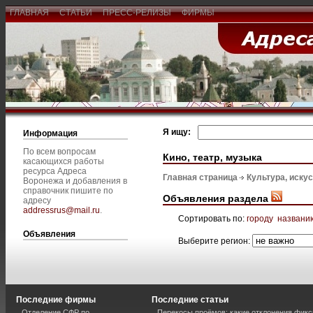
ГЛАВНАЯ
СТАТЬИ
ПРЕСС-РЕЛИЗЫ
ФИРМЫ
Я ищу:
Информация
По всем вопросам
Кино, театр, музыка
касающихся работы
ресурса Адреса
Главная страница
Культура, иску
Воронежа и добавления в
справочник пишите по
Объявления раздела
адресу
addressrus@mail.ru
.
Сортировать по:
городу
названи
Объявления
Выберите регион:
Последние фирмы
Последние статьи
Отделение СФР по
Перекосы проёмов: какие отклонения фик