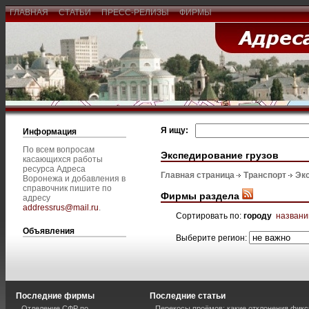
ГЛАВНАЯ
СТАТЬИ
ПРЕСС-РЕЛИЗЫ
ФИРМЫ
Я ищу:
Информация
По всем вопросам
Экспедирование грузов
касающихся работы
ресурса Адреса
Главная страница
Транспорт
Эк
Воронежа и добавления в
справочник пишите по
Фирмы раздела
адресу
addressrus@mail.ru
.
Сортировать по:
городу
назван
Объявления
Выберите регион:
Последние фирмы
Последние статьи
Отделение СФР по
Перекосы проёмов: какие отклонения фик